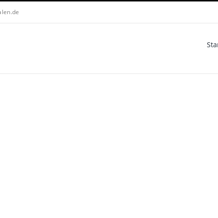
alen.de
Sta