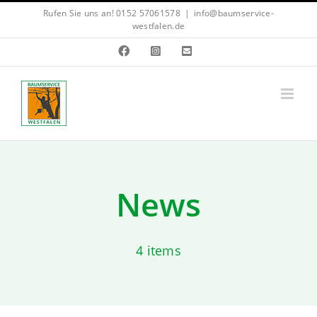
Zum
Rufen Sie uns an! 0152 57061578
|
info@baumservice-
westfalen.de
Inhalt
Facebook
Instagram
E-
springen
Mail
News
4 items